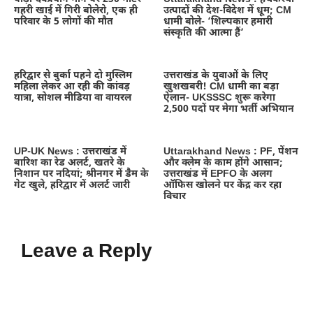
गहरी खाई में गिरी बोलेरो, एक ही
उत्पादों की देश-विदेश में धूम; CM
परिवार के 5 लोगों की मौत
धामी बोले- ‘शिल्पकार हमारी
संस्कृति की आत्मा हैं’
हरिद्वार से बुर्का पहने दो मुस्लिम
उत्तराखंड के युवाओं के लिए
महिला लेकर आ रही की कांवड़
खुशखबरी! CM धामी का बड़ा
यात्रा, सोशल मीडिया वा वायरल
ऐलान- UKSSSC शुरू करेगा
2,500 पदों पर मेगा भर्ती अभियान
UP-UK News : उत्तराखंड में
Uttarakhand News : PF, पेंशन
बारिश का रेड अलर्ट, खतरे के
और क्लेम के काम होंगे आसान;
निशान पर नदियां; श्रीनगर में डैम के
उत्तराखंड में EPFO के अलग
गेट खुले, हरिद्वार में अलर्ट जारी
ऑफिस खोलने पर केंद्र कर रहा
विचार
Leave a Reply