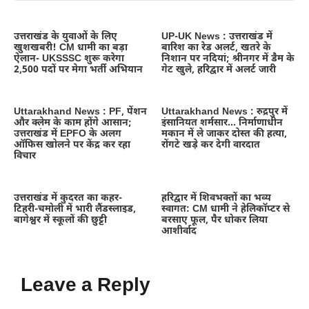
उत्तराखंड के युवाओं के लिए
UP-UK News : उत्तराखंड में
खुशखबरी! CM धामी का बड़ा
बारिश का रेड अलर्ट, खतरे के
ऐलान- UKSSSC शुरू करेगा
निशान पर नदियां; श्रीनगर में डैम के
2,500 पदों पर मेगा भर्ती अभियान
गेट खुले, हरिद्वार में अलर्ट जारी
Uttarakhand News : PF, पेंशन
Uttarakhand News : रुद्रपुर में
और क्लेम के काम होंगे आसान;
इंसानियत शर्मसार… निर्माणाधीन
उत्तराखंड में EPFO के अलग
मकान में ले जाकर दोस्त की हत्या,
ऑफिस खोलने पर केंद्र कर रहा
रोंगटे खड़े कर देगी वारदात
विचार
उत्तराखंड में कुदरत का कहर-
हरिद्वार में शिवभक्तों का भव्य
टिहरी-चमोली में भारी लैंडस्लाइड,
स्वागत: CM धामी ने हेलिकॉप्टर से
बागेश्वर में स्कूलों की छुट्टी
बरसाए फूल, पैर धोकर लिया
आशीर्वाद
Leave a Reply