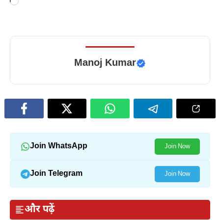
Loading…
Manoj Kumar
Join WhatsApp
Join Now
Join Telegram
Join Now
और पढ़ें