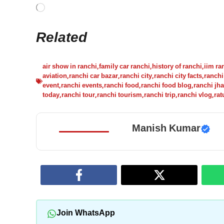
Loading…
Related
air show in ranchi
,
family car ranchi
,
history of ranchi
,
iim ra
aviation
,
ranchi car bazar
,
ranchi city
,
ranchi city facts
,
ranchi
event
,
ranchi events
,
ranchi food
,
ranchi food blog
,
ranchi jh
today
,
ranchi tour
,
ranchi tourism
,
ranchi trip
,
ranchi vlog
,
rat
Manish Kumar
Join WhatsApp