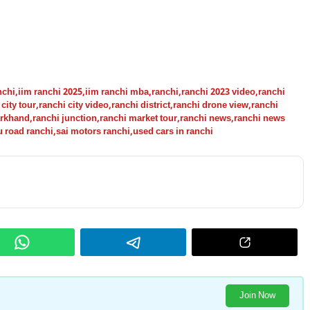
nchi
,
iim ranchi 2025
,
iim ranchi mba
,
ranchi
,
ranchi 2023 video
,
ranchi
 city tour
,
ranchi city video
,
ranchi district
,
ranchi drone view
,
ranchi
arkhand
,
ranchi junction
,
ranchi market tour
,
ranchi news
,
ranchi news
u road ranchi
,
sai motors ranchi
,
used cars in ranchi
Join Now