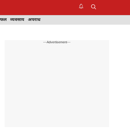
िफल
व्यवसाय
अपराध
---Advertisement---