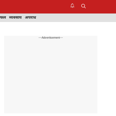
िफल
व्यवसाय
अपराध
---Advertisement---