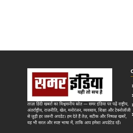
ताज़ा हिंदी खबरों का विश्वसनीय स्रोत — समर इंडिया पर पढ़ें राष्ट्रीय,
अंतर्राष्ट्रीय, राजनीति, खेल, मनोरंजन, व्यवसाय, शिक्षा और टेक्नोलॉजी
से जुड़ी हर जरूरी अपडेट। हम देते हैं तेज़, सटीक और निष्पक्ष खबरें,
वह भी सरल और स्पष्ट भाषा में, ताकि आप हमेशा अपडेटेड रहें।