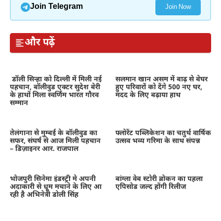
Join Telegram
Join Now
और पढ़ें
डॉली सिन्हा को दिल्ली में मिली नई
सलमान खान असम में बाढ़ से बेघर
पहचान, बॉलीवुड एक्टर सुदेश बेरी
हुए परिवारों को देंगे 500 नए घर,
के हाथों मिला स्वर्णिम भारत गौरव
मदद के लिए बढ़ाया हाथ
सम्मान
तेलंगाना से मुम्बई के बॉलीवुड का
फ्लोरेंट पब्लिकेशन का चतुर्थ वार्षिक
सफर, संघर्ष से आज मिली पहचान
उत्सव भव्य गरिमा के साथ संपन्न
– डिज़ाइनर आर. राजपाल
भोजपुरी सिनेमा इंडस्ट्री मे अपनी
बांग्ला वेब स्टोरी ब्रोकन का पहला
अदाकारी से धूम मचाने के लिए आ
एपिसोड जल्द होंगी रिलीज
रही है अभिनेत्री डोली सिंह