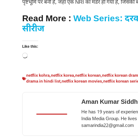
पृष्टभूमि पर बनी है, जहां एक NRI का मर्डर हो गया है, जिसकी बॉ
Read More :
Web Series: दरवाज
सीरीज
Like this:
Loading…
netflix kohra
,
netflix korea
,
netflix korean
,
netflix korean dra
drama in hindi list
,
netflix korean movies
,
netflix korean seri
Aman Kumar Siddh
He has 19 years of experienc
India Media Group. He lives
samarindia22@gmail.com