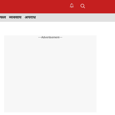
िफल
व्यवसाय
अपराध
---Advertisement---