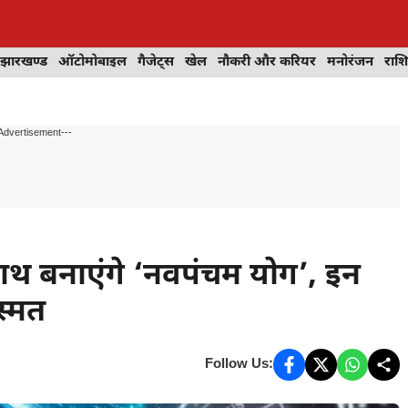
झारखण्ड
ऑटोमोबाइल
गैजेट्स
खेल
नौकरी और करियर
मनोरंजन
राश
Advertisement---
 साथ बनाएंगे ‘नवपंचम योग’, इन
स्मत
Follow Us: