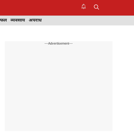
िफल
व्यवसाय
अपराध
---Advertisement---