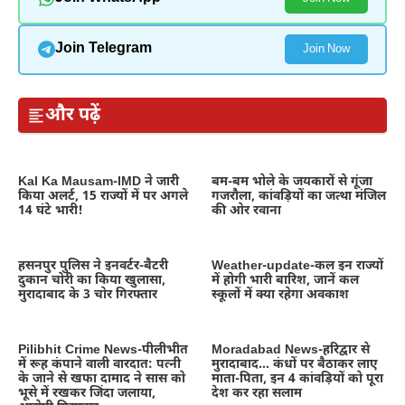
Join Telegram
Join Now
और पढ़ें
Kal Ka Mausam-IMD ने जारी
बम-बम भोले के जयकारों से गूंजा
किया अलर्ट, 15 राज्यों में पर अगले
गजरौला, कांवड़ियों का जत्था मंजिल
14 घंटे भारी!
की ओर रवाना
हसनपुर पुलिस ने इनवर्टर-बैटरी
Weather-update-कल इन राज्यों
दुकान चोरी का किया खुलासा,
में होगी भारी बारिश, जानें कल
मुरादाबाद के 3 चोर गिरफ्तार
स्कूलों में क्या रहेगा अवकाश
Pilibhit Crime News-पीलीभीत
Moradabad News-हरिद्वार से
में रूह कंपाने वाली वारदात: पत्नी
मुरादाबाद… कंधों पर बैठाकर लाए
के जाने से खफा दामाद ने सास को
माता-पिता, इन 4 कांवड़ियों को पूरा
भूसे में रखकर जिंदा जलाया,
देश कर रहा सलाम