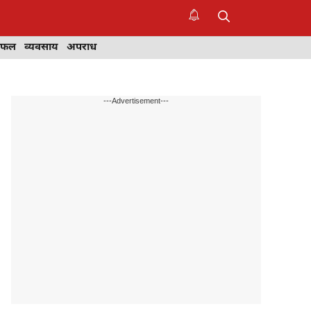
िफल
व्यवसाय
अपराध
---Advertisement---