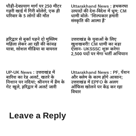
पौड़ी-देवप्रयाग मार्ग पर 250 मीटर
Uttarakhand News : हथकरघा
गहरी खाई में गिरी बोलेरो, एक ही
उत्पादों की देश-विदेश में धूम; CM
परिवार के 5 लोगों की मौत
धामी बोले- ‘शिल्पकार हमारी
संस्कृति की आत्मा हैं’
हरिद्वार से बुर्का पहने दो मुस्लिम
उत्तराखंड के युवाओं के लिए
महिला लेकर आ रही की कांवड़
खुशखबरी! CM धामी का बड़ा
यात्रा, सोशल मीडिया वा वायरल
ऐलान- UKSSSC शुरू करेगा
2,500 पदों पर मेगा भर्ती अभियान
UP-UK News : उत्तराखंड में
Uttarakhand News : PF, पेंशन
बारिश का रेड अलर्ट, खतरे के
और क्लेम के काम होंगे आसान;
निशान पर नदियां; श्रीनगर में डैम के
उत्तराखंड में EPFO के अलग
गेट खुले, हरिद्वार में अलर्ट जारी
ऑफिस खोलने पर केंद्र कर रहा
विचार
Leave a Reply