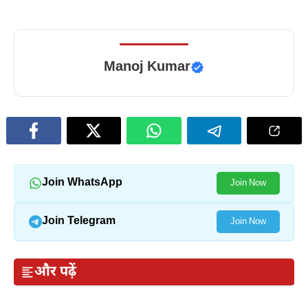
Manoj Kumar
Join WhatsApp
Join Now
Join Telegram
Join Now
और पढ़ें