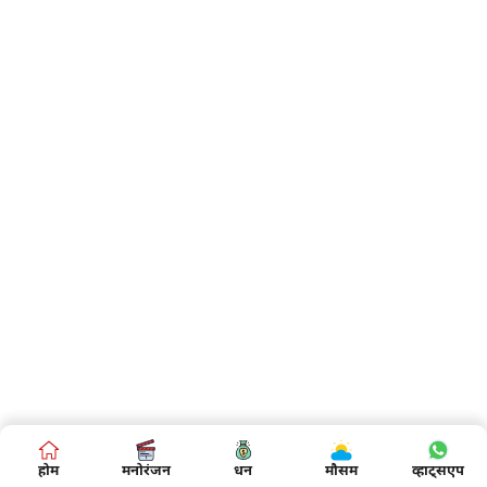
होम
मनोरंजन
धन
मौसम
व्हाट्सएप