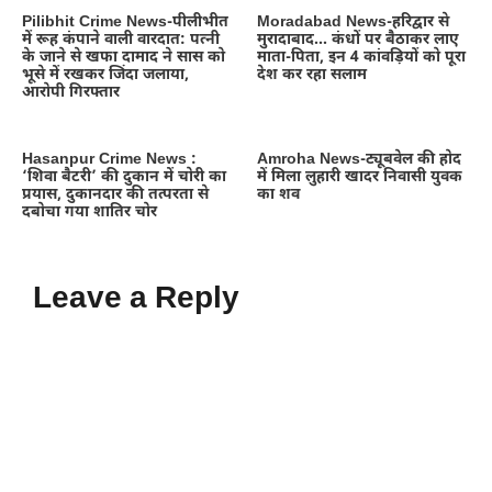
Pilibhit Crime News-पीलीभीत
Moradabad News-हरिद्वार से
में रूह कंपाने वाली वारदात: पत्नी
मुरादाबाद… कंधों पर बैठाकर लाए
के जाने से खफा दामाद ने सास को
माता-पिता, इन 4 कांवड़ियों को पूरा
भूसे में रखकर जिंदा जलाया,
देश कर रहा सलाम
आरोपी गिरफ्तार
Hasanpur Crime News :
Amroha News-ट्यूबवेल की होद
‘शिवा बैटरी’ की दुकान में चोरी का
में मिला लुहारी खादर निवासी युवक
प्रयास, दुकानदार की तत्परता से
का शव
दबोचा गया शातिर चोर
Leave a Reply