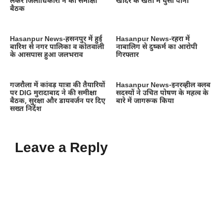
लेकर जिलाधिकारी ने की समीक्षा
खादर के खेतों में घुसा पानी
बैठक
Hasanpur News-हसनपुर में हुई
Hasanpur News-रहरा में
बारिश से नगर पालिका व कोतवाली
नाबालिग से दुष्कर्म का आरोपी
के आसपास हुआ जलभराव
गिरफ्तार
गजरौला में कांवड़ यात्रा की तैयारियों
Hasanpur News-इनरव्हील क्लब
पर DIG मुरादाबाद ने की समीक्षा
सदस्यों ने उचित पोषण के महत्व के
बैठक, सुरक्षा और डायवर्जन पर दिए
बारे में जागरूक किया
सख्त निर्देश
Leave a Reply