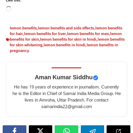
Like this:
के
में
में
में
Loading…
लिए
शहद
चुकंदर
किशमिश
टमाटर
खाने
खाने
खाने
के
के
के
के
lemon benefits
,
lemon benefits and side effects
,
lemon benefits
for hair
,
lemon benefits for liver
,
lemon benefits for men
,
lemon
10
10
10
10
benefits for skin
,
lemon benefits for skin in hindi
,
lemon benefits
फायदे
बेहतरीन
फायदे
गज़ब
for skin whitening
,
lemon benefits in hindi
,
lemon benefits in
–
फायदे
–
के
pregnancy
10
–
10
फायदे
benefits
10
benefits
–
of
best
of
10
Aman Kumar Siddhu
tomato
benefits
eating
amazing
for
of
beetroot
benefits
He has 19 years of experience in journalism. Currently
skin
eating
in
of
he is the Editor in Chief of Samar India Media Group. He
lives in Amroha, Uttar Pradesh. For contact
honey
winter
eating
samarindia22@gmail.com
in
raisins
winter
in
winter