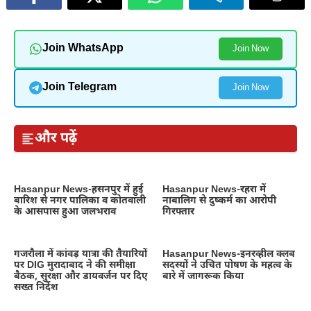
Join WhatsApp
Join Now
Join Telegram
Join Now
और पढ़ें
Hasanpur News-हसनपुर में हुई
Hasanpur News-रहरा में
बारिश से नगर पालिका व कोतवाली
नाबालिग से दुष्कर्म का आरोपी
के आसपास हुआ जलभराव
गिरफ्तार
गजरौला में कांवड़ यात्रा की तैयारियों
Hasanpur News-इनरव्हील क्लब
पर DIG मुरादाबाद ने की समीक्षा
सदस्यों ने उचित पोषण के महत्व के
बैठक, सुरक्षा और डायवर्जन पर दिए
बारे में जागरूक किया
सख्त निर्देश