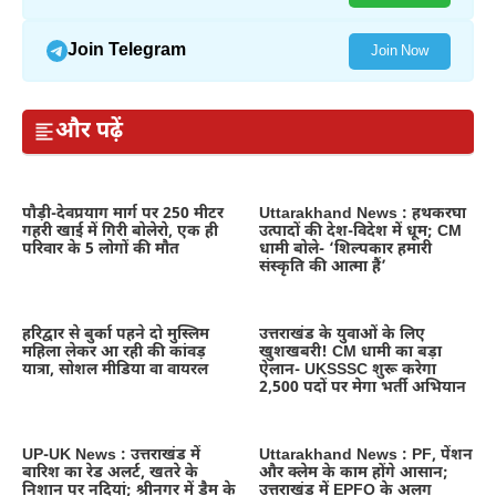
Join Telegram
Join Now
और पढ़ें
पौड़ी-देवप्रयाग मार्ग पर 250 मीटर
Uttarakhand News : हथकरघा
गहरी खाई में गिरी बोलेरो, एक ही
उत्पादों की देश-विदेश में धूम; CM
परिवार के 5 लोगों की मौत
धामी बोले- ‘शिल्पकार हमारी
संस्कृति की आत्मा हैं’
हरिद्वार से बुर्का पहने दो मुस्लिम
उत्तराखंड के युवाओं के लिए
महिला लेकर आ रही की कांवड़
खुशखबरी! CM धामी का बड़ा
यात्रा, सोशल मीडिया वा वायरल
ऐलान- UKSSSC शुरू करेगा
2,500 पदों पर मेगा भर्ती अभियान
UP-UK News : उत्तराखंड में
Uttarakhand News : PF, पेंशन
बारिश का रेड अलर्ट, खतरे के
और क्लेम के काम होंगे आसान;
निशान पर नदियां; श्रीनगर में डैम के
उत्तराखंड में EPFO के अलग