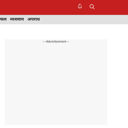
िफल
व्यवसाय
अपराध
---Advertisement---