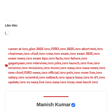
Like this:
Loading…
career at isro
,
glex 2025 isro
,
ISRO
,
isro 2025
,
isro abort test
,
isro
chairman
,
isro chief
,
isro crew
,
isro exam
,
isro exam 2025
,
isro
exam news
,
isro exam tips
,
isro facts
,
isro failure
,
isro
gaganyaan
,
isro interview
,
isro jobs
,
isro launch
,
isro live
,
isro
mission
,
isro missions
,
isro moon
,
isro nasa
,
isro nasa news
,
isro
new chief
,
ISRO news
,
isro official
,
isro pslv
,
isro rover live
,
isro
salary
,
isro scientist
,
isro setback
,
isro space base
,
isro tv-d1
,
isro
update
,
isro vs nasa
,
live isro
,
nasa isro nisar
,
new lauch isro
Manish Kumar