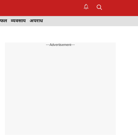
िफल
व्यवसाय
अपराध
---Advertisement---