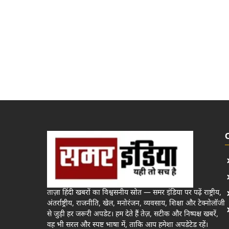
ताज़ा हिंदी खबरों का विश्वसनीय स्रोत — समर इंडिया पर पढ़ें राष्ट्रीय,
अंतर्राष्ट्रीय, राजनीति, खेल, मनोरंजन, व्यवसाय, शिक्षा और टेक्नोलॉजी
से जुड़ी हर जरूरी अपडेट। हम देते हैं तेज़, सटीक और निष्पक्ष खबरें,
वह भी सरल और स्पष्ट भाषा में, ताकि आप हमेशा अपडेटेड रहें।