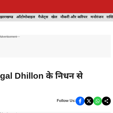
झारखण्ड
ऑटोमोबाइल
गैजेट्स
खेल
नौकरी और करियर
मनोरंजन
राश
Advertisement---
ngal Dhillon के निधन से
Follow Us: