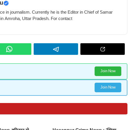
u
e in journalism. Currently he is the Editor in Chief of Samar
 in Amroha, Uttar Pradesh. For contact
Join Now
Join Now