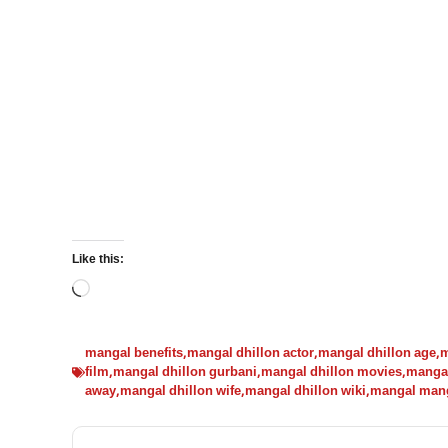
Like this:
Loading…
mangal benefits
,
mangal dhillon actor
,
mangal dhillon age
,
m
film
,
mangal dhillon gurbani
,
mangal dhillon movies
,
mangal
away
,
mangal dhillon wife
,
mangal dhillon wiki
,
mangal man