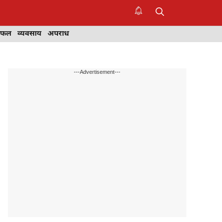
िफल
व्यवसाय
अपराध
---Advertisement---