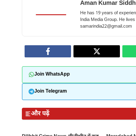
Aman Kumar Siddh
He has 19 years of experienc
India Media Group. He lives
samarindia22@gmail.com
Join WhatsApp
Join Telegram
और पढ़ें