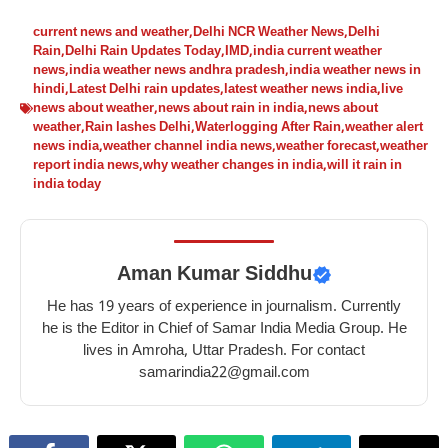
current news and weather
,
Delhi NCR Weather News
,
Delhi
Rain
,
Delhi Rain Updates Today
,
IMD
,
india current weather
news
,
india weather news andhra pradesh
,
india weather news in
hindi
,
Latest Delhi rain updates
,
latest weather news india
,
live
news about weather
,
news about rain in india
,
news about
weather
,
Rain lashes Delhi
,
Waterlogging After Rain
,
weather alert
news india
,
weather channel india news
,
weather forecast
,
weather
report india news
,
why weather changes in india
,
will it rain in
india today
Aman Kumar Siddhu
He has 19 years of experience in journalism. Currently
he is the Editor in Chief of Samar India Media Group. He
lives in Amroha, Uttar Pradesh. For contact
samarindia22@gmail.com