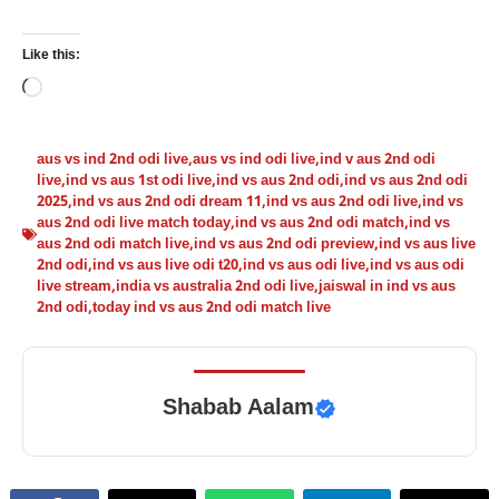
Like this:
Loading…
aus vs ind 2nd odi live
,
aus vs ind odi live
,
ind v aus 2nd odi
live
,
ind vs aus 1st odi live
,
ind vs aus 2nd odi
,
ind vs aus 2nd odi
2025
,
ind vs aus 2nd odi dream 11
,
ind vs aus 2nd odi live
,
ind vs
aus 2nd odi live match today
,
ind vs aus 2nd odi match
,
ind vs
aus 2nd odi match live
,
ind vs aus 2nd odi preview
,
ind vs aus live
2nd odi
,
ind vs aus live odi t20
,
ind vs aus odi live
,
ind vs aus odi
live stream
,
india vs australia 2nd odi live
,
jaiswal in ind vs aus
2nd odi
,
today ind vs aus 2nd odi match live
Shabab Aalam