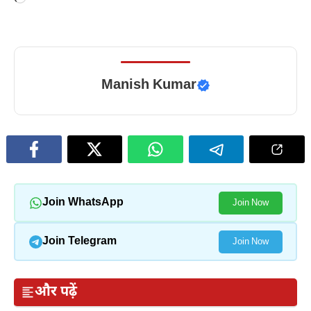
Manish Kumar
Join WhatsApp
Join Now
Join Telegram
Join Now
और पढ़ें