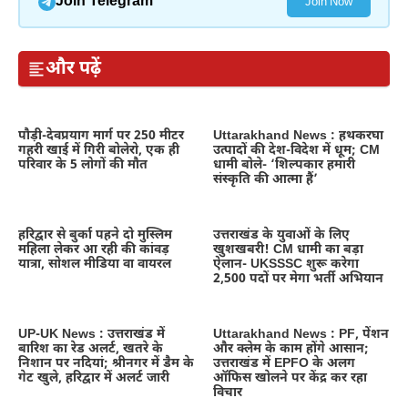
Join Telegram
Join Now
और पढ़ें
पौड़ी-देवप्रयाग मार्ग पर 250 मीटर
Uttarakhand News : हथकरघा
गहरी खाई में गिरी बोलेरो, एक ही
उत्पादों की देश-विदेश में धूम; CM
परिवार के 5 लोगों की मौत
धामी बोले- ‘शिल्पकार हमारी
संस्कृति की आत्मा हैं’
हरिद्वार से बुर्का पहने दो मुस्लिम
उत्तराखंड के युवाओं के लिए
महिला लेकर आ रही की कांवड़
खुशखबरी! CM धामी का बड़ा
यात्रा, सोशल मीडिया वा वायरल
ऐलान- UKSSSC शुरू करेगा
2,500 पदों पर मेगा भर्ती अभियान
UP-UK News : उत्तराखंड में
Uttarakhand News : PF, पेंशन
बारिश का रेड अलर्ट, खतरे के
और क्लेम के काम होंगे आसान;
निशान पर नदियां; श्रीनगर में डैम के
उत्तराखंड में EPFO के अलग
गेट खुले, हरिद्वार में अलर्ट जारी
ऑफिस खोलने पर केंद्र कर रहा
विचार