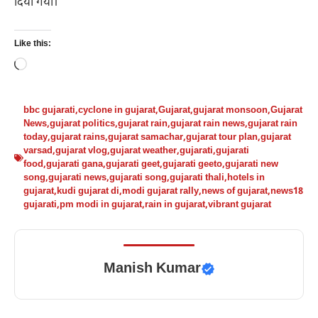
दिया गया।
Like this:
Loading…
bbc gujarati
,
cyclone in gujarat
,
Gujarat
,
gujarat monsoon
,
Gujarat
News
,
gujarat politics
,
gujarat rain
,
gujarat rain news
,
gujarat rain
today
,
gujarat rains
,
gujarat samachar
,
gujarat tour plan
,
gujarat
varsad
,
gujarat vlog
,
gujarat weather
,
gujarati
,
gujarati
food
,
gujarati gana
,
gujarati geet
,
gujarati geeto
,
gujarati new
song
,
gujarati news
,
gujarati song
,
gujarati thali
,
hotels in
gujarat
,
kudi gujarat di
,
modi gujarat rally
,
news of gujarat
,
news18
gujarati
,
pm modi in gujarat
,
rain in gujarat
,
vibrant gujarat
Manish Kumar