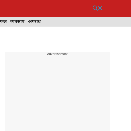
िफल
व्यवसाय
अपराध
---Advertisement---