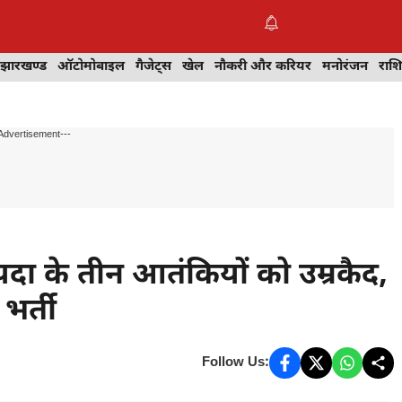
झारखण्ड
ऑटोमोबाइल
गैजेट्स
खेल
नौकरी और करियर
मनोरंजन
राश
Advertisement---
दा के तीन आतंकियों को उम्रकैद,
भर्ती
Follow Us: