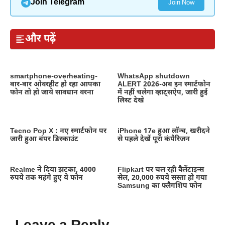
Join Telegram
Join Now
और पढ़ें
smartphone-overheating-
WhatsApp shutdown
बार-बार ओवरहीट हो रहा आपका
ALERT 2026-अब इन स्मार्टफोन
फोन तो हो जाये सावधान वरना
में नहीं चलेगा व्हाट्सऐप, जारी हुई
लिस्ट देखे
Tecno Pop X : नए स्मार्टफोन पर
iPhone 17e हुआ लॉन्च, खरीदने
जारी हुआ बंपर डिस्काउंट
से पहले देखें पूरा कंपैरिजन
Realme ने दिया झटका, 4000
Flipkart पर चल रही वैलेंटाइन्स
रुपये तक महंगे हुए ये फोन
सेल, 20,000 रुपये सस्ता हो गया
Samsung का फ्लैगशिप फोन