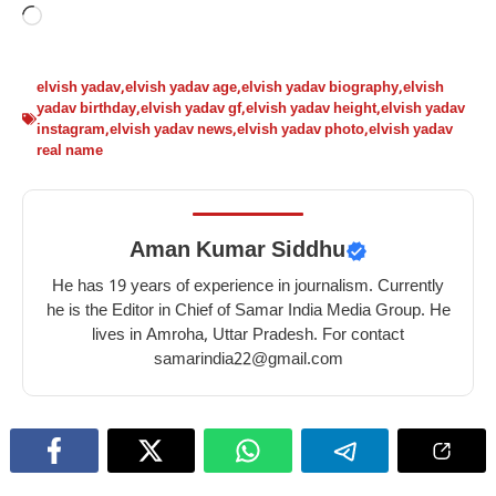
Loading…
elvish yadav
,
elvish yadav age
,
elvish yadav biography
,
elvish
yadav birthday
,
elvish yadav gf
,
elvish yadav height
,
elvish yadav
instagram
,
elvish yadav news
,
elvish yadav photo
,
elvish yadav
real name
Aman Kumar Siddhu
He has 19 years of experience in journalism. Currently
he is the Editor in Chief of Samar India Media Group. He
lives in Amroha, Uttar Pradesh. For contact
samarindia22@gmail.com