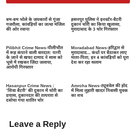
बम-बम भोले के जयकारों से गूंजा
हसनपुर पुलिस ने इनवर्टर-बैटरी
गजरौला, कांवड़ियों का जत्था मंजिल
दुकान चोरी का किया खुलासा,
की ओर रवाना
मुरादाबाद के 3 चोर गिरफ्तार
Pilibhit Crime News-पीलीभीत
Moradabad News-हरिद्वार से
में रूह कंपाने वाली वारदात: पत्नी
मुरादाबाद… कंधों पर बैठाकर लाए
के जाने से खफा दामाद ने सास को
माता-पिता, इन 4 कांवड़ियों को पूरा
भूसे में रखकर जिंदा जलाया,
देश कर रहा सलाम
आरोपी गिरफ्तार
Hasanpur Crime News :
Amroha News-ट्यूबवेल की होद
‘शिवा बैटरी’ की दुकान में चोरी का
में मिला लुहारी खादर निवासी युवक
प्रयास, दुकानदार की तत्परता से
का शव
दबोचा गया शातिर चोर
Leave a Reply