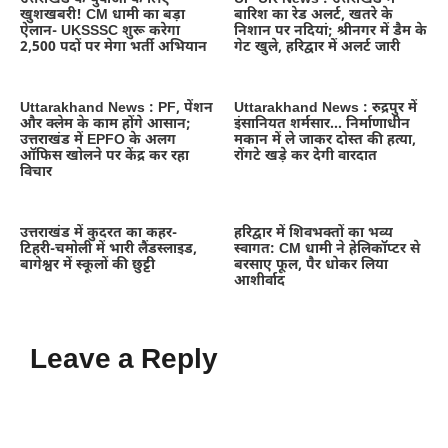
खुशखबरी! CM धामी का बड़ा
बारिश का रेड अलर्ट, खतरे के
ऐलान- UKSSSC शुरू करेगा
निशान पर नदियां; श्रीनगर में डैम के
2,500 पदों पर मेगा भर्ती अभियान
गेट खुले, हरिद्वार में अलर्ट जारी
Uttarakhand News : PF, पेंशन
Uttarakhand News : रुद्रपुर में
और क्लेम के काम होंगे आसान;
इंसानियत शर्मसार… निर्माणाधीन
उत्तराखंड में EPFO के अलग
मकान में ले जाकर दोस्त की हत्या,
ऑफिस खोलने पर केंद्र कर रहा
रोंगटे खड़े कर देगी वारदात
विचार
उत्तराखंड में कुदरत का कहर-
हरिद्वार में शिवभक्तों का भव्य
टिहरी-चमोली में भारी लैंडस्लाइड,
स्वागत: CM धामी ने हेलिकॉप्टर से
बागेश्वर में स्कूलों की छुट्टी
बरसाए फूल, पैर धोकर लिया
आशीर्वाद
Leave a Reply