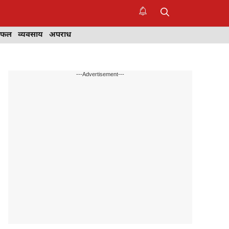
िफल
व्यवसाय
अपराध
---Advertisement---