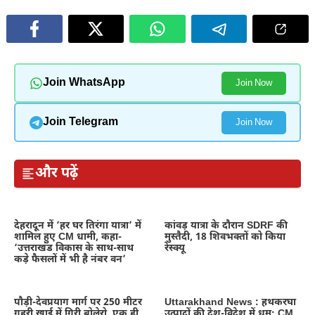
Join WhatsApp
Join Now
Join Telegram
Join Now
और पढ़ें
देहरादून में ‘हर घर तिरंगा यात्रा’ में
कांवड़ यात्रा के दौरान SDRF की
शामिल हुए CM धामी, कहा-
मुस्तैदी, 18 शिवभक्तों को किया
‘उत्तराखंड विकास के साथ-साथ
रेस्क्यू
कड़े फैसलों में भी है नंबर वन’
पौड़ी-देवप्रयाग मार्ग पर 250 मीटर
Uttarakhand News : हथकरघा
गहरी खाई में गिरी बोलेरो, एक ही
उत्पादों की देश-विदेश में धूम; CM