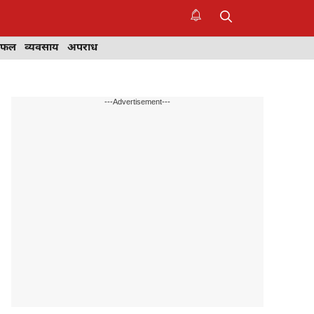
िफल
व्यवसाय
अपराध
---Advertisement---