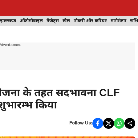
झारखण्ड
ऑटोमोबाइल
गैजेट्स
खेल
नौकरी और करियर
मनोरंजन
राश
Advertisement---
रियोजना के तहत सदभावना CLF
 शुभारम्भ किया
Follow Us: