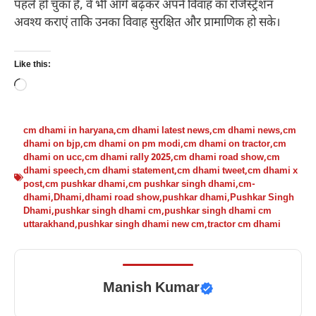
पहले हो चुका है, वे भी आगे बढ़कर अपने विवाह का रजिस्ट्रेशन
अवश्य कराएं ताकि उनका विवाह सुरक्षित और प्रामाणिक हो सके।
Like this:
Loading…
cm dhami in haryana
,
cm dhami latest news
,
cm dhami news
,
cm
dhami on bjp
,
cm dhami on pm modi
,
cm dhami on tractor
,
cm
dhami on ucc
,
cm dhami rally 2025
,
cm dhami road show
,
cm
dhami speech
,
cm dhami statement
,
cm dhami tweet
,
cm dhami x
post
,
cm pushkar dhami
,
cm pushkar singh dhami
,
cm-
dhami
,
Dhami
,
dhami road show
,
pushkar dhami
,
Pushkar Singh
Dhami
,
pushkar singh dhami cm
,
pushkar singh dhami cm
uttarakhand
,
pushkar singh dhami new cm
,
tractor cm dhami
Manish Kumar