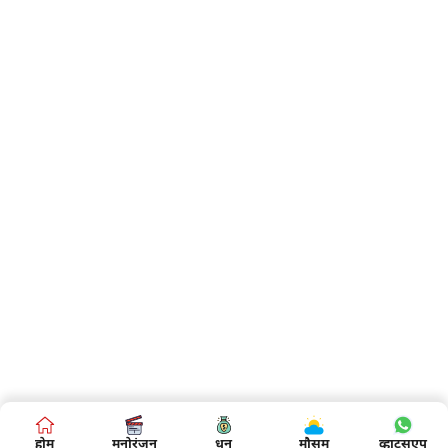
होम
मनोरंजन
धन
मौसम
व्हाट्सएप