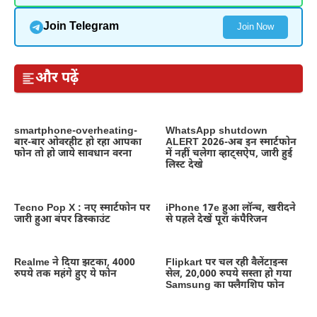
Join Telegram
Join Now
और पढ़ें
smartphone-overheating-
WhatsApp shutdown
बार-बार ओवरहीट हो रहा आपका
ALERT 2026-अब इन स्मार्टफोन
फोन तो हो जाये सावधान वरना
में नहीं चलेगा व्हाट्सऐप, जारी हुई
लिस्ट देखे
Tecno Pop X : नए स्मार्टफोन पर
iPhone 17e हुआ लॉन्च, खरीदने
जारी हुआ बंपर डिस्काउंट
से पहले देखें पूरा कंपैरिजन
Realme ने दिया झटका, 4000
Flipkart पर चल रही वैलेंटाइन्स
रुपये तक महंगे हुए ये फोन
सेल, 20,000 रुपये सस्ता हो गया
Samsung का फ्लैगशिप फोन