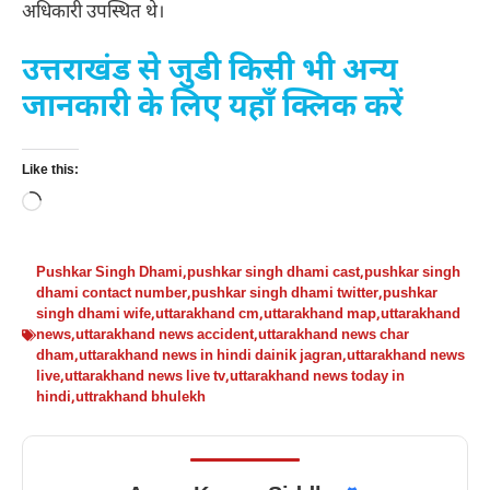
अधिकारी उपस्थित थे।
उत्तराखंड से जुडी किसी भी अन्य
जानकारी के लिए यहाँ क्लिक करें
Like this:
Loading…
Pushkar Singh Dhami
,
pushkar singh dhami cast
,
pushkar singh
dhami contact number
,
pushkar singh dhami twitter
,
pushkar
singh dhami wife
,
uttarakhand cm
,
uttarakhand map
,
uttarakhand
news
,
uttarakhand news accident
,
uttarakhand news char
dham
,
uttarakhand news in hindi dainik jagran
,
uttarakhand news
live
,
uttarakhand news live tv
,
uttarakhand news today in
hindi
,
uttrakhand bhulekh