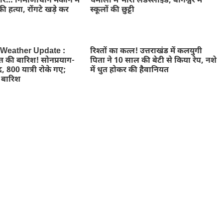
ार… निर्माणाधीन मकान में
चमोली में भारी लैंडस्लाइड, बागेश्वर में
ी हत्या, रोंगटे खड़े कर
स्कूलों की छुट्टी
 Weather Update :
रिश्तों का कत्ल! उत्तराखंड में कलयुगी
त की बारिश! सोनप्रयाग-
पिता ने 10 साल की बेटी से किया रेप, नशे
ंद, 800 यात्री रोके गए;
में धुत होकर की हैवानियत
ी बारिश