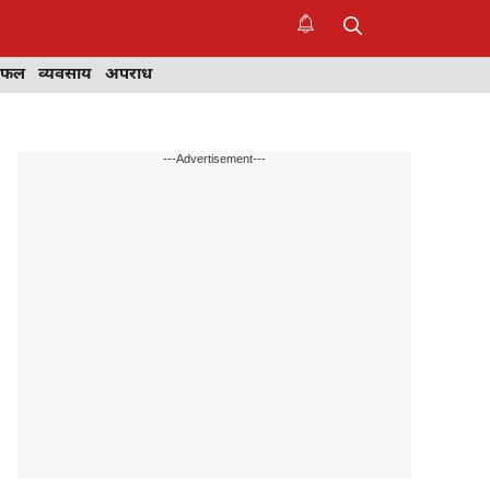
िफल
व्यवसाय
अपराध
---Advertisement---