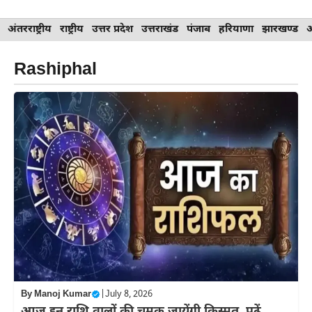
Skip
अंतरराष्ट्रीय
राष्ट्रीय
उत्तर प्रदेश
उत्तराखंड
पंजाब
हरियाणा
झारखण्ड
to
content
Rashiphal
By
Manoj Kumar
|
July 8, 2026
आज इन राशि वालों की चमक जायेंगी किस्मत, पढ़ें