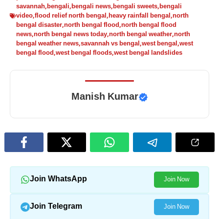
savannah
,
bengali
,
bengali news
,
bengali sweets
,
bengali
video
,
flood relief north bengal
,
heavy rainfall bengal
,
north
bengal disaster
,
north bengal flood
,
north bengal flood
news
,
north bengal news today
,
north bengal weather
,
north
bengal weather news
,
savannah vs bengal
,
west bengal
,
west
bengal flood
,
west bengal floods
,
west bengal landslides
Manish Kumar
Join WhatsApp
Join Now
Join Telegram
Join Now