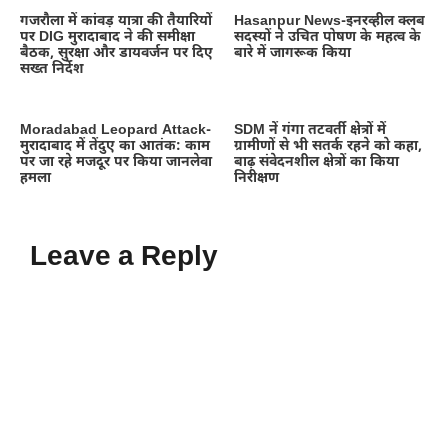
गजरौला में कांवड़ यात्रा की तैयारियों
Hasanpur News-इनरव्हील क्लब
पर DIG मुरादाबाद ने की समीक्षा
सदस्यों ने उचित पोषण के महत्व के
बैठक, सुरक्षा और डायवर्जन पर दिए
बारे में जागरूक किया
सख्त निर्देश
Moradabad Leopard Attack-
SDM नें गंगा तटवर्ती क्षेत्रों में
मुरादाबाद में तेंदुए का आतंक: काम
ग्रामीणों से भी सतर्क रहने को कहा,
पर जा रहे मजदूर पर किया जानलेवा
बाढ़ संवेदनशील क्षेत्रों का किया
हमला
निरीक्षण
Leave a Reply