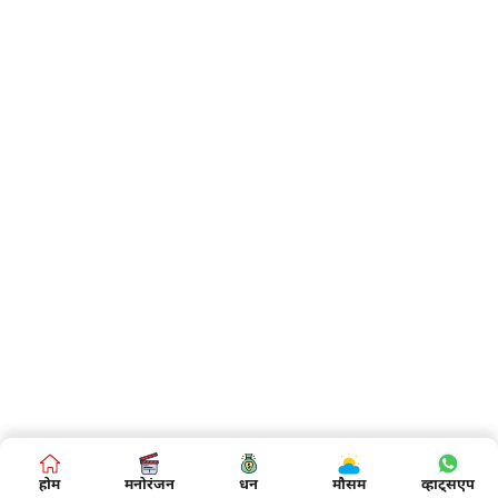
होम
मनोरंजन
धन
मौसम
व्हाट्सएप