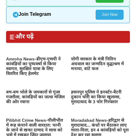
Join Telegram
Join Now
और पढ़ें
Amroha News-डीएम-एसपी ने
योगी सरकार के मंत्री नितिन
कांवड़ियों का पुष्पवर्षा से किया
अग्रवाल का जन्मदिन वृद्धाश्रम में
स्वागत, सुरक्षित यात्रा के लिए
मनाया, बांटे फल
वितरित किए हेलमेट
बम-बम भोले के जयकारों से गूंजा
हसनपुर पुलिस ने इनवर्टर-बैटरी
गजरौला, कांवड़ियों का जत्था मंजिल
दुकान चोरी का किया खुलासा,
की ओर रवाना
मुरादाबाद के 3 चोर गिरफ्तार
Pilibhit Crime News-पीलीभीत
Moradabad News-हरिद्वार से
में रूह कंपाने वाली वारदात: पत्नी
मुरादाबाद… कंधों पर बैठाकर लाए
के जाने से खफा दामाद ने सास को
माता-पिता, इन 4 कांवड़ियों को पूरा
भूसे में रखकर जिंदा जलाया,
देश कर रहा सलाम