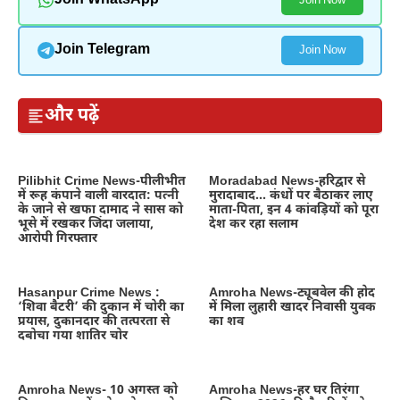
Join WhatsApp
Join Now
Join Telegram
Join Now
और पढ़ें
Pilibhit Crime News-पीलीभीत
Moradabad News-हरिद्वार से
में रूह कंपाने वाली वारदात: पत्नी
मुरादाबाद… कंधों पर बैठाकर लाए
के जाने से खफा दामाद ने सास को
माता-पिता, इन 4 कांवड़ियों को पूरा
भूसे में रखकर जिंदा जलाया,
देश कर रहा सलाम
आरोपी गिरफ्तार
Hasanpur Crime News :
Amroha News-ट्यूबवेल की होद
‘शिवा बैटरी’ की दुकान में चोरी का
में मिला लुहारी खादर निवासी युवक
प्रयास, दुकानदार की तत्परता से
का शव
दबोचा गया शातिर चोर
Amroha News- 10 अगस्त को
Amroha News-हर घर तिरंगा