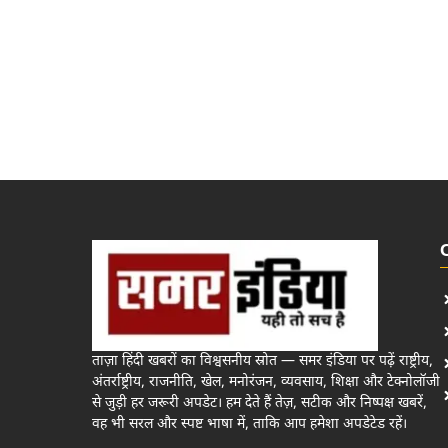
ताज़ा हिंदी खबरों का विश्वसनीय स्रोत — समर इंडिया पर पढ़ें राष्ट्रीय,
अंतर्राष्ट्रीय, राजनीति, खेल, मनोरंजन, व्यवसाय, शिक्षा और टेक्नोलॉजी
से जुड़ी हर जरूरी अपडेट। हम देते हैं तेज़, सटीक और निष्पक्ष खबरें,
वह भी सरल और स्पष्ट भाषा में, ताकि आप हमेशा अपडेटेड रहें।