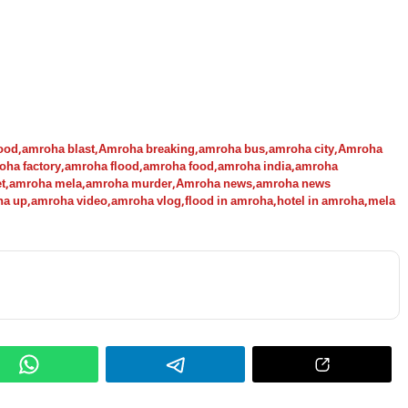
ood
,
amroha blast
,
Amroha breaking
,
amroha bus
,
amroha city
,
Amroha
oha factory
,
amroha flood
,
amroha food
,
amroha india
,
amroha
t
,
amroha mela
,
amroha murder
,
Amroha news
,
amroha news
ha up
,
amroha video
,
amroha vlog
,
flood in amroha
,
hotel in amroha
,
mela