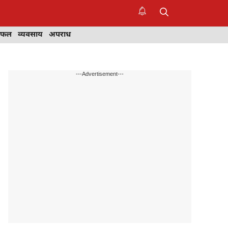
िफल
व्यवसाय
अपराध
---Advertisement---