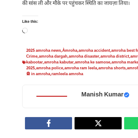
की सांस ली और मौके पर पहुंचकर स्थिति का जायज़ा लिया।
Like this:
Loading…
2025 amroha news
,
Àmroha
,
amroha accident
,
amroha best f
Crime
,
amroha dargah
,
amroha disaster
,
amroha district
,
amr
kabootar
,
amroha kabutar
,
amroha ke samose
,
amroha marke
2025
,
amroha police
,
amroha ram leela
,
amroha shorts
,
amro
🎡 in amroha
,
ramleela amroha
Manish Kumar