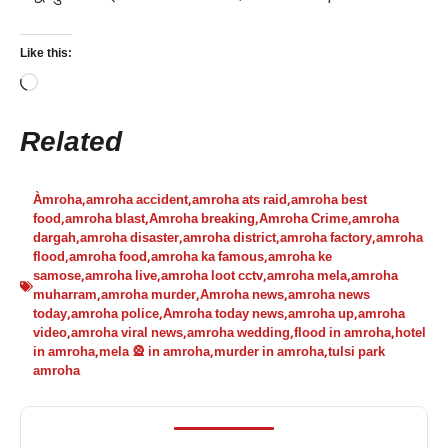
Like this:
Loading…
Related
Àmroha
,
amroha accident
,
amroha ats raid
,
amroha best
food
,
amroha blast
,
Amroha breaking
,
Amroha Crime
,
amroha
dargah
,
amroha disaster
,
amroha district
,
amroha factory
,
amroha
flood
,
amroha food
,
amroha ka famous
,
amroha ke
samose
,
amroha live
,
amroha loot cctv
,
amroha mela
,
amroha
muharram
,
amroha murder
,
Amroha news
,
amroha news
today
,
amroha police
,
Amroha today news
,
amroha up
,
amroha
video
,
amroha viral news
,
amroha wedding
,
flood in amroha
,
hotel
in amroha
,
mela 🎡 in amroha
,
murder in amroha
,
tulsi park
amroha