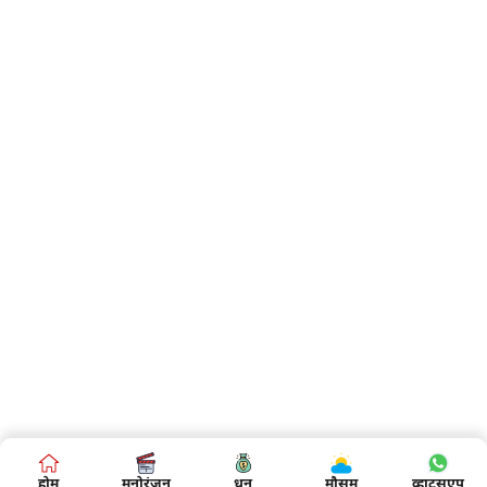
होम
मनोरंजन
धन
मौसम
व्हाट्सएप