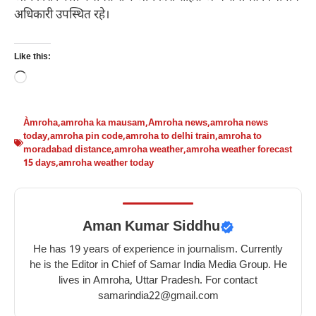
अधिकारी उपस्थित रहे।
Like this:
Loading…
Àmroha
,
amroha ka mausam
,
Amroha news
,
amroha news
today
,
amroha pin code
,
amroha to delhi train
,
amroha to
moradabad distance
,
amroha weather
,
amroha weather forecast
15 days
,
amroha weather today
Aman Kumar Siddhu
He has 19 years of experience in journalism. Currently
he is the Editor in Chief of Samar India Media Group. He
lives in Amroha, Uttar Pradesh. For contact
samarindia22@gmail.com