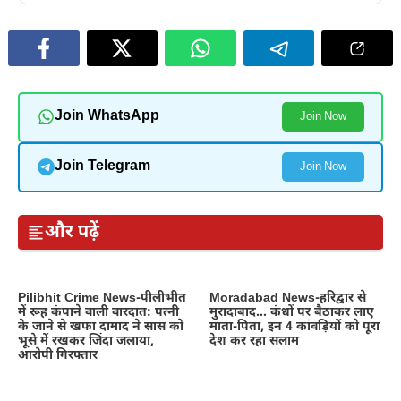
Join WhatsApp
Join Now
Join Telegram
Join Now
और पढ़ें
Pilibhit Crime News-पीलीभीत
Moradabad News-हरिद्वार से
में रूह कंपाने वाली वारदात: पत्नी
मुरादाबाद… कंधों पर बैठाकर लाए
के जाने से खफा दामाद ने सास को
माता-पिता, इन 4 कांवड़ियों को पूरा
भूसे में रखकर जिंदा जलाया,
देश कर रहा सलाम
आरोपी गिरफ्तार