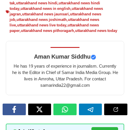
tak
,
uttarakhand news hindi
,
uttarakhand news hindi
today
,
uttarakhand news in english
,
uttarakhand news
jagran
,
uttarakhand news jaunsari
,
uttarakhand news
job
,
uttarakhand news joshimath
,
uttarakhand news
live
,
uttarakhand news live today
,
uttarakhand news
paper
,
uttarakhand news pithoragarh
,
uttarakhand news today
Aman Kumar Siddhu
He has 19 years of experience in journalism. Currently
he is the Editor in Chief of Samar India Media Group. He
lives in Amroha, Uttar Pradesh. For contact
samarindia22@gmail.com