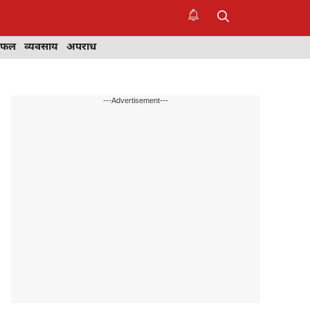
िफल
व्यवसाय
अपराध
---Advertisement---