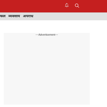
िफल
व्यवसाय
अपराध
---Advertisement---