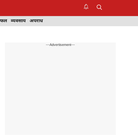
िफल
व्यवसाय
अपराध
---Advertisement---