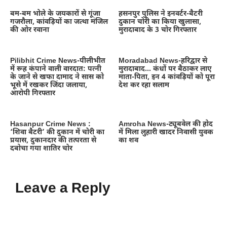
बम-बम भोले के जयकारों से गूंजा
हसनपुर पुलिस ने इनवर्टर-बैटरी
गजरौला, कांवड़ियों का जत्था मंजिल
दुकान चोरी का किया खुलासा,
की ओर रवाना
मुरादाबाद के 3 चोर गिरफ्तार
Pilibhit Crime News-पीलीभीत
Moradabad News-हरिद्वार से
में रूह कंपाने वाली वारदात: पत्नी
मुरादाबाद… कंधों पर बैठाकर लाए
के जाने से खफा दामाद ने सास को
माता-पिता, इन 4 कांवड़ियों को पूरा
भूसे में रखकर जिंदा जलाया,
देश कर रहा सलाम
आरोपी गिरफ्तार
Hasanpur Crime News :
Amroha News-ट्यूबवेल की होद
‘शिवा बैटरी’ की दुकान में चोरी का
में मिला लुहारी खादर निवासी युवक
प्रयास, दुकानदार की तत्परता से
का शव
दबोचा गया शातिर चोर
Leave a Reply