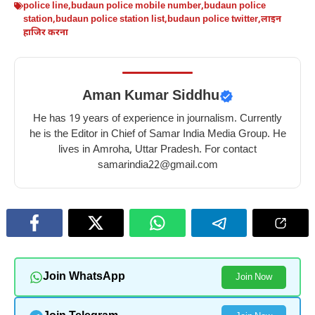
police line
,
budaun police mobile number
,
budaun police
10
–
10
फायदे
station
,
budaun police station list
,
budaun police twitter
,
लाइन
benefits
10
benefits
–
हाजिर करना
of
best
of
10
tomato
benefits
eating
amazing
for
of
beetroot
benefits
Aman Kumar Siddhu
skin
eating
in
of
honey
winter
eating
He has 19 years of experience in journalism. Currently
in
raisins
he is the Editor in Chief of Samar India Media Group. He
lives in Amroha, Uttar Pradesh. For contact
winter
in
samarindia22@gmail.com
winter
Join WhatsApp
Join Now