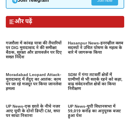
Join Telegram
Join Now
और पढ़ें
गजरौला में कांवड़ यात्रा की तैयारियों
Hasanpur News-इनरव्हील क्लब
पर DIG मुरादाबाद ने की समीक्षा
सदस्यों ने उचित पोषण के महत्व के
बैठक, सुरक्षा और डायवर्जन पर दिए
बारे में जागरूक किया
सख्त निर्देश
Moradabad Leopard Attack-
SDM नें गंगा तटवर्ती क्षेत्रों में
मुरादाबाद में तेंदुए का आतंक: काम
ग्रामीणों से भी सतर्क रहने को कहा,
पर जा रहे मजदूर पर किया जानलेवा
बाढ़ संवेदनशील क्षेत्रों का किया
हमला
निरीक्षण
UP News-एक छाते के नीचे नजर
UP News-यूपी विधानसभा में
आए यूपी के दोनों डिप्टी CM, सपा
59,019 करोड़ का अनुपूरक बजट
पर साधा निशाना
हुआ पेश