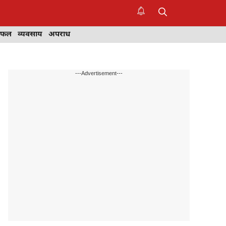
िफल
व्यवसाय
अपराध
---Advertisement---