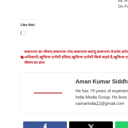
By S
में
10
in
On F
किशमिश
benefits
winter
खाने
of
के
Like this:
eating
10
Loading…
beetroot
गज़ब
in
के
winter
फायदे
ककराला का मौसम
,
ककराला गांव
,
ककराला बदायूं
,
ककराला वेअथेर
,
करे
अधिकारी
,
खुफिया एजेंसी इंडिया
,
खुफिया एजेंसी किसे कहते हैं
,
खुफिया एज
–
मौसम का हाल
10
amazing
benefits
Aman Kumar Siddh
of
He has 19 years of experienc
eating
India Media Group. He lives
raisins
samarindia22@gmail.com
in
winter